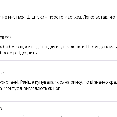
и не мнуться! Ці штуки – просто мастхев. Легко вставляют
.09.2024
реба було щось подібне для взуття доньки. Ці хоч допомаг
, розмір підходить.
024
користанні. Раніше купувала якісь на ринку, то ці значно 
. Мої туфлі виглядають як нові!
3