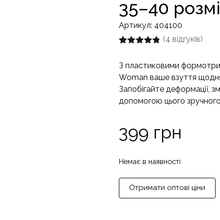
35–40 розм
Артикул:
404100
(
4
відгуків)
Рейтинг
4
4.75
з 5 на
З пластиковими формотри
основі
опитування
Woman ваше взуття щодня 
покупців
Запобігайте деформації, 
допомогою цього зручного
399
грн
Немає в наявності
Отримати оптові ціни