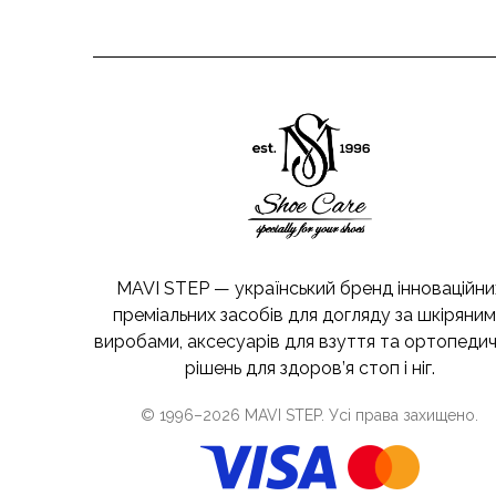
MAVI STEP — український бренд інноваційни
преміальних засобів для догляду за шкіряни
виробами, аксесуарів для взуття та ортопеди
рішень для здоров’я стоп і ніг.
© 1996–
2026
MAVI STEP
. Усі права захищено.