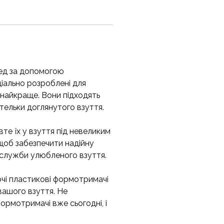
кед за допомогою
іально розроблені для
кнайкраще. Вони підходять
тельки доглянутого взуття.
е їх у взуття під невеликим
 щоб забезпечити надійну
 служби улюбленого взуття.
очі пластикові формотримачі
 вашого взуття. Не
рмотримачі вже сьогодні, і