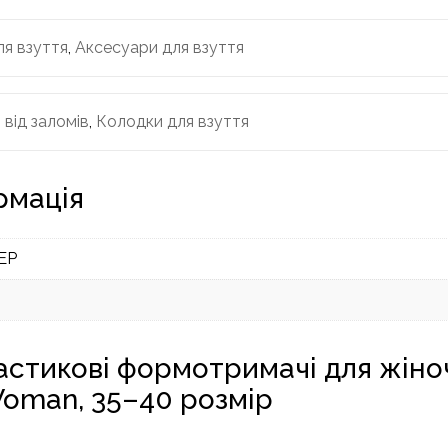
я взуття
,
Аксесуари для взуття
 від заломів
,
Колодки для взуття
рмація
EP
астикові формотримачі для жіно
Woman, 35–40 розмір