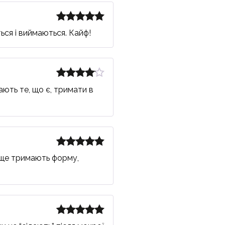
Оцінено в
ься і виймаються. Кайф!
5
з 5
Оцінено
ають те, що є, тримати в
в
4
з 5
Оцінено в
краще тримають форму,
5
з 5
Оцінено в