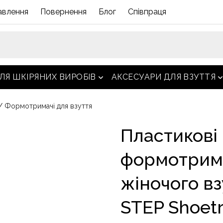
авлення
Повернення
Блог
Співпраця
ЛЯ ШКІРЯНИХ ВИРОБІВ
АКСЕСУАРИ ДЛЯ ВЗУТТЯ
відкрити меню
в
/
Формотримачі для взуття
Пластикові
формотрима
жіночого вз
STEP Shoet