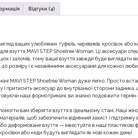
ормація
Відгуки (4)
 вигляд ваших улюблених туфель, черевиків, кросівок або 
для взуття MAVI STEP Shoetree Woman. Ці аксесуари спец
ршок і заломів, тому ваше взуття завжди буде виглядати я
о 40 розміру і є незамінними аксесуарами для кожної люби
чі MAVI STEP Shoetree Woman дуже легко. Просто вставт
у і притисніть аксесуар до внутрішньої сторони задника,
товуючи наші формотримачі, ви значно подовжите термін
омогти вам зберегти взуття в ідеальному стані. Наші жін
х матеріалів, щоб забезпечити відмінний захист і підтримку
о деформоване взуття — інвестуйте в наші пластикові фо
 кросівки або кеди будуть виглядати як нові кожен день!