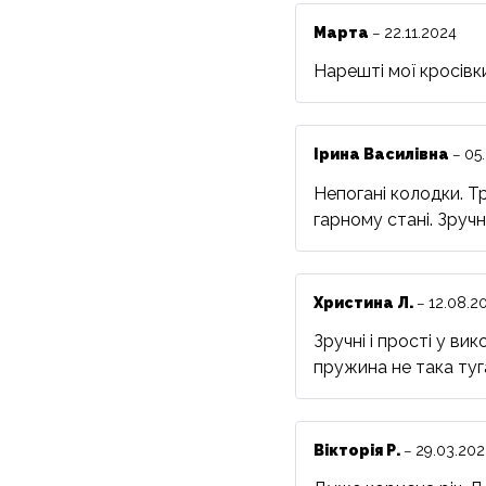
Марта
22.11.2024
–
Нарешті мої кросівк
Ірина Василівна
05
–
Непогані колодки. Т
гарному стані. Зручні
Христина Л.
12.08.2
–
Зручні і прості у ви
пружина не така туга
Вікторія Р.
29.03.202
–