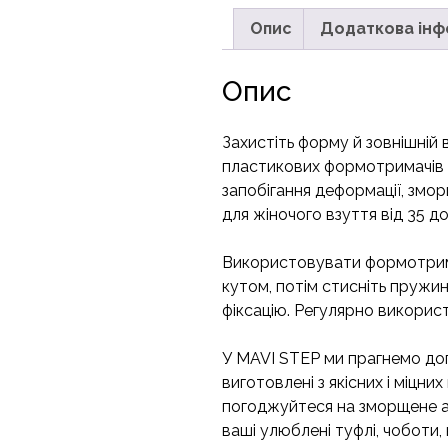
Опис
Додаткова інф
Опис
Захистіть форму й зовнішній
пластикових формотримачів 
запобігання деформації, змо
для жіночого взуття від 35 д
Використовувати формотрима
кутом, потім стисніть пружин
фіксацію. Регулярно викорис
У MAVI STEP ми прагнемо доп
виготовлені з якісних і міцни
погоджуйтеся на зморщене аб
ваші улюблені туфлі, чоботи,