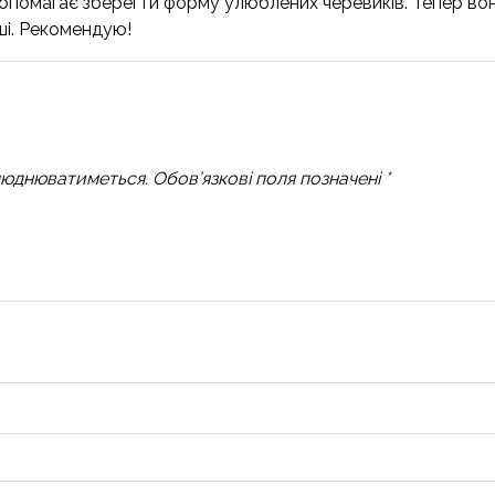
опомагає зберегти форму улюблених черевиків. Тепер вони
ші. Рекомендую!
люднюватиметься.
Обов’язкові поля позначені
*