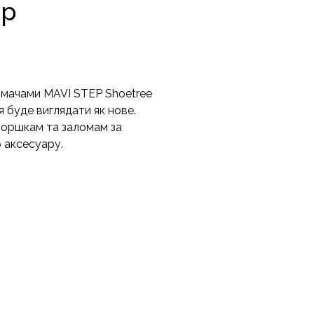
ір
мачами MAVI STEP Shoetree
буде виглядати як нове.
зморшкам та заломам за
 аксесуару.