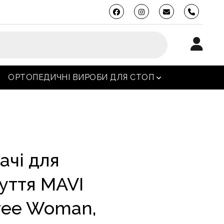
phone
ОРТОПЕДИЧНІ ВИРОБИ ДЛЯ СТОП
ідкрити меню
відкрити меню
чі для
уття MAVI
ree Woman,