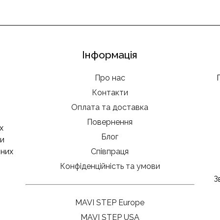
Інформація
Про нас
Контакти
Оплата та доставка
Повернення
х
Блог
ми
чних
Співпраця
Конфіденційність та умови
З
MAVI STEP Europe
MAVI STEP USA