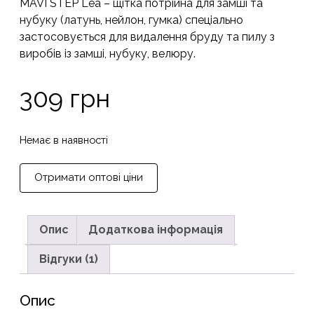
MAVI STEP Lea – щітка потрійна для замші та
основі
опитування
нубуку (латунь, нейлон, гумка) спеціально
покупця
застосовується для видалення бруду та пилу з
виробів із замші, нубуку, велюру.
309
грн
Немає в наявності
Отримати оптові ціни
Опис
Додаткова інформація
Відгуки (1)
Опис