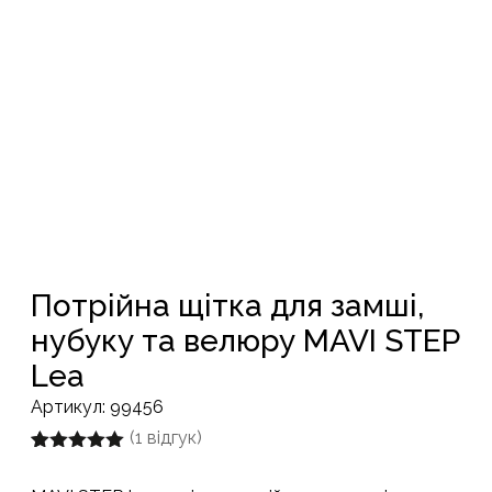
Потрійна щітка для замші,
нубуку та велюру MAVI STEP
Lea
Артикул:
99456
(
1
відгук)
Рейтинг
1
5.00
з 5 на