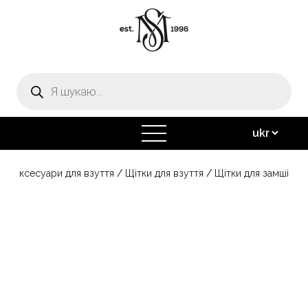
Пошук
товарів
відкрити
меню
а
/
Аксесуари для взуття
/
Щітки для взуття
/
Щітки для замші