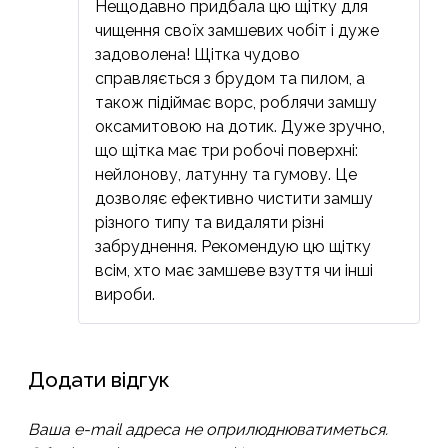
Нещодавно придбала цю щітку для
5
з 5
чищення своїх замшевих чобіт і дуже
задоволена! Щітка чудово
справляється з брудом та пилом, а
також підіймає ворс, роблячи замшу
оксамитовою на дотик. Дуже зручно,
що щітка має три робочі поверхні:
нейлонову, латунну та гумову. Це
дозволяє ефективно чистити замшу
різного типу та видаляти різні
забруднення. Рекомендую цю щітку
всім, хто має замшеве взуття чи інші
вироби.
Додати відгук
Ваша e-mail адреса не оприлюднюватиметься.