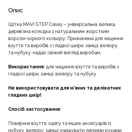
Casey
кількість
Опис
Щітка MAVI STEP Casey – універсальна, велика,
дерев’яна колодка з натуральним жорстким
ворсом чорного кольору. Призначена для чищення
взуття та виробів з гладкої шкіри, замші, велюру
та нубуку, надає свіжий вигляд виробам.
Використання:
для чищення взуття та виробів з
гладкої шкіри, замші, велюру та нубуку
Не використовувати для м’яких та делікатних
гладких шкір!
Спосіб застосування:
Поверхня взуття, одягу та інших аксесуарів із
нубуку, велюру, замші очищувати легкими рухами.