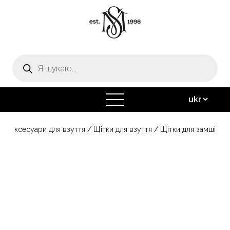
Пошук
товарів
відкрити
меню
а
/
Аксесуари для взуття
/
Щітки для взуття
/
Щітки для замші