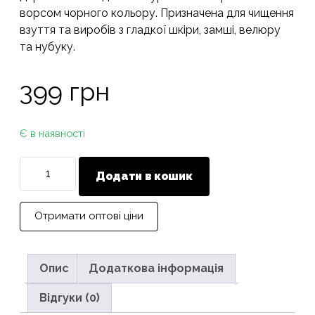
ворсом чорного кольору. Призначена для чищення
взуття та виробів з гладкої шкіри, замші, велюру
та нубуку.
399
грн
Є в наявності
Велика
Додати в кошик
щітка
для
чищення
Отримати оптові ціни
взуття
та
одягу
Опис
Додаткова інформація
MAVI
Відгуки (0)
STEP