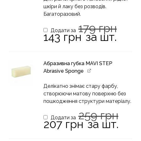
шкіри й лаку без розводів.
Багаторазовий.
Ори
179
грн
ціна
Додати за
Поточна
143
грн
за шт.
179 
ціна:
143 грн.
Абразивна губка MAVI STEP
Abrasive Sponge
Делікатно знімає стару фарбу,
створюючи матову поверхню без
пошкодження структури матеріалу.
Ори
259
грн
ціна
Додати за
Поточна
207
грн
за шт.
259 
ціна:
207 грн.