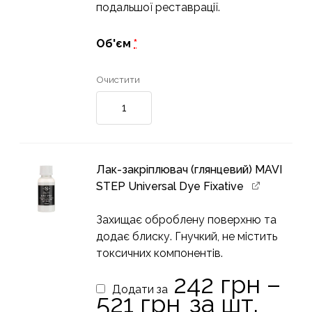
подальшої реставрації.
Об'єм
*
Очистити
Очищувач
для
шкіряних
виробів
MAVI
Лак-закріплювач (глянцевий) MAVI
STEP
STEP Universal Dye Fixative
Total
Cleaner
Захищає оброблену поверхню та
кількість
додає блиску. Гнучкий, не містить
токсичних компонентів.
242
грн
–
Додати за
Діапазон
521
грн
за шт.