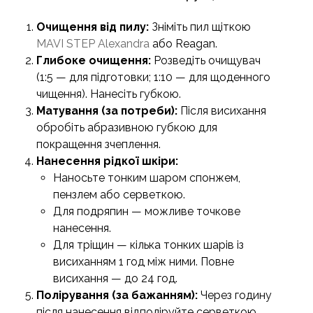
Очищення від пилу:
Зніміть пил щіткою
MAVI STEP Alexandra
або Reagan.
Глибоке очищення:
Розведіть очищувач
(1:5 — для підготовки; 1:10 — для щоденного
чищення). Нанесіть губкою.
Матування (за потреби):
Після висихання
обробіть абразивною губкою для
покращення зчеплення.
Нанесення рідкої шкіри:
Наносьте тонким шаром спонжем,
пензлем або серветкою.
Для подряпин — можливе точкове
нанесення.
Для тріщин — кілька тонких шарів із
висиханням 1 год між ними. Повне
висихання — до 24 год.
Полірування (за бажанням):
Через годину
після нанесення відполіруйте серветкою.