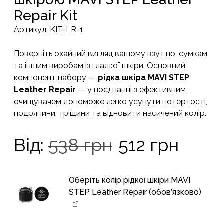
Repair Kit
Артикул:
KIT-LR-1
Поверніть охайний вигляд вашому взуттю, сумкам
та іншим виробам із гладкої шкіри. Основний
компонент набору —
рідка шкіра MAVI STEP
Leather Repair
— у поєднанні з ефективним
очищувачем допоможе легко усунути потертості,
подряпини, тріщини та відновити насичений колір.
Оригінальн
Пото
Від:
538
грн
512
грн
ціна:
ціна:
Оберіть колір рідкої шкіри MAVI
STEP Leather Repair (обов’язково)
538 грн.
512 г