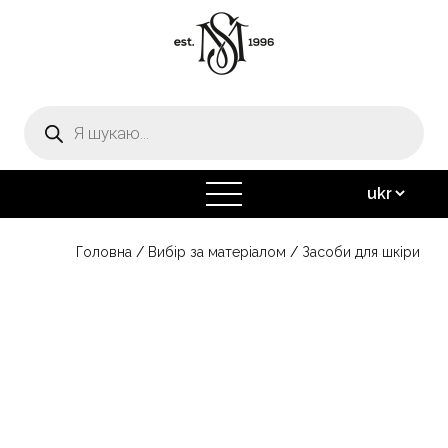
Пошук
товарів
відкрити
меню
Головна
/
Вибір за матеріалом
/
Засоби для шкіри