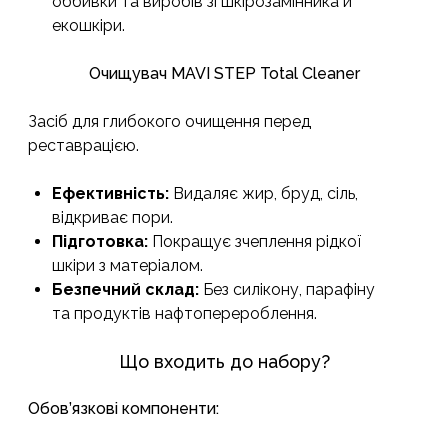
оббивки та виробів зі шкірозамінника й
екошкіри.
Очищувач MAVI STEP Total Cleaner
Засіб для глибокого очищення перед
реставрацією.
Ефективність:
Видаляє жир, бруд, сіль,
відкриває пори.
Підготовка:
Покращує зчеплення рідкої
шкіри з матеріалом.
Безпечний склад:
Без силікону, парафіну
та продуктів нафтоперероблення.
Що входить до набору?
Обов’язкові компоненти: