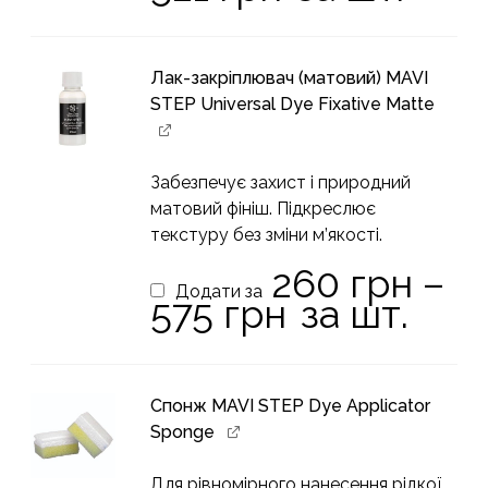
цін:
від
242 грн
до
521 грн
Лак-закріплювач (матовий) MAVI
STEP Universal Dye Fixative Matte
Забезпечує захист і природний
матовий фініш. Підкреслює
текстуру без зміни м’якості.
260
грн
–
Додати за
Діапазон
575
грн
за шт.
цін:
від
260 грн
до
575 грн
Спонж MAVI STEP Dye Applicator
Sponge
Для рівномірного нанесення рідкої