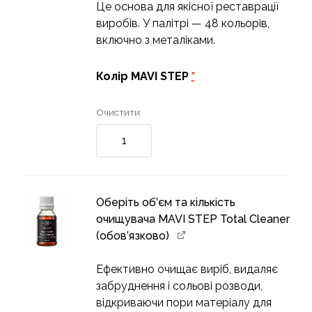
Це основа для якісної реставрації
виробів. У палітрі — 48 кольорів,
включно з металіками.
Колір MAVI STEP
*
Очистити
Рідка
шкіра
MAVI
STEP
Leather
Оберіть об’єм та кількість
Repair
очищувача MAVI STEP Total Cleaner
кількість
(обов’язково)
Ефективно очищає виріб, видаляє
забруднення і сольові розводи,
відкриваючи пори матеріалу для