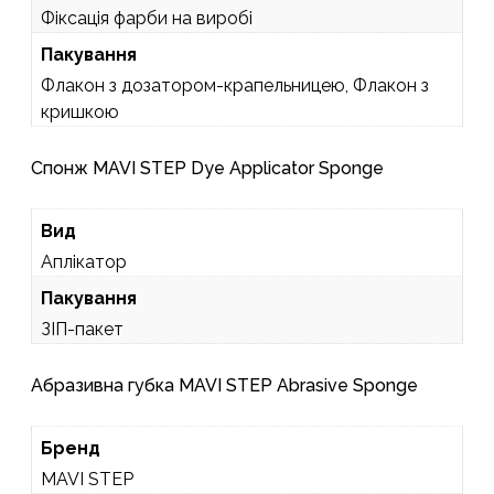
Фіксація фарби на виробі
Пакування
Флакон з дозатором-крапельницею, Флакон з
кришкою
Спонж MAVI STEP Dye Applicator Sponge
Вид
Аплікатор
Пакування
ЗІП-пакет
Абразивна губка MAVI STEP Abrasive Sponge
Бренд
MAVI STEP