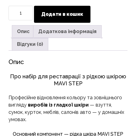
Набір
Додати в кошик
для
реставрації
шкіряних
Опис
Додаткова інформація
виробів
Відгуки (0)
із
рідкою
шкірою
Опис
MAVI
STEP
Про набір для реставрації з рідкою шкірою
Leather
MAVI STEP
Repair
Kit
Професійне відновлення кольору та зовнішнього
кількість
вигляду
виробів із гладкої шкіри
— взуття,
сумок, курток, меблів, салонів авто — у домашніх
умовах.
Основний компонент — рідка шкіра MAVI STEP