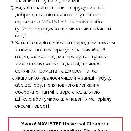
залишити піну на 2-3 хвилини.
Видаліть залишки піни та бруду чистою,
добре віджатою вологою взуттєвою
серветкою
MAVI STEP Chamoisine
або
губкою, періодично промиваючи її в чистій
воді.
Залиште виріб висихати природним шляхом
за кімнатної температури (зазвичай 4–6
годин, залежно від матеріалу та ступеня
зволоження), якомога далі від прямих
сонячних променів та джерел тепла.
Якщо виконувалося чищення замші, нубуку
або велюру, після повного висихання
обережно підніміть ворс спеціальною
щіткою або гумкою для надання матеріалу
оксамитовості.
Увага! MAVI STEP Universal Cleaner є
очищувальним засобом. Після його