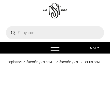
Пошук
товарів
відкрити
меню
за матеріалом
/
Засоби для замші
/
Засоби для чищення замші