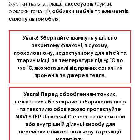
(куртки, пальта, плащі),
аксесуарів
(сумки,
рюкзаки, гаманці),
оббивки меблів
та
елементів
салону автомобіля
.
Увага! Зберігайте шампунь у щільно
закритому флаконі, в сухому,
прохолодному, недоступному для дітей та
тварин місці, за температури від +5 °C до
+30 °C, якомога далі від прямих сонячних
променів та джерел тепла.
Увага! Перед обробленням тонких,
делікатних або яскраво забарвлених шкір
та текстилю обов’язково протестуйте
MAVI STEP Universal Cleaner на непомітній
або внутрішній ділянці виробу для
перевірки стійкості кольору та реакції
матеріалу.