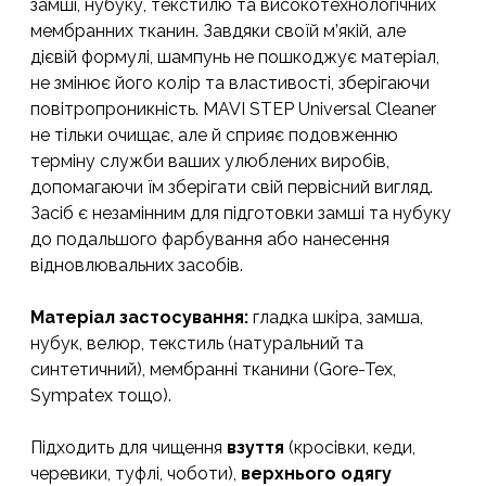
замші, нубуку, текстилю та високотехнологічних
мембранних тканин. Завдяки своїй м’якій, але
дієвій формулі, шампунь не пошкоджує матеріал,
не змінює його колір та властивості, зберігаючи
повітропроникність. MAVI STEP Universal Cleaner
не тільки очищає, але й сприяє подовженню
терміну служби ваших улюблених виробів,
допомагаючи їм зберігати свій первісний вигляд.
Засіб є незамінним для підготовки замші та нубуку
до подальшого фарбування або нанесення
відновлювальних засобів.
Матеріал застосування:
гладка шкіра, замша,
нубук, велюр, текстиль (натуральний та
синтетичний), мембранні тканини (Gore-Tex,
Sympatex тощо).
Підходить для чищення
взуття
(кросівки, кеди,
черевики, туфлі, чоботи),
верхнього одягу