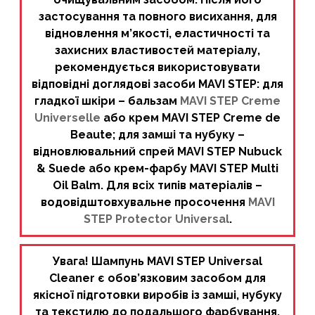
застосування та повного висихання, для
відновлення м’якості, еластичності та
захисних властивостей матеріалу,
рекомендується використовувати
відповідні доглядові засоби MAVI STEP: для
гладкої шкіри – бальзам
MAVI STEP Creme
Universelle
або крем MAVI STEP Creme de
Beaute; для замші та нубуку –
відновлювальний спрей MAVI STEP Nubuck
& Suede або крем-фарбу MAVI STEP Multi
Oil Balm. Для всіх типів матеріалів –
водовідштовхувальне просочення
MAVI
STEP Protector Universal
.
Увага! Шампунь MAVI STEP Universal
Cleaner є обов’язковим засобом для
якісної підготовки виробів із замші, нубуку
та текстилю до подальшого фарбування,