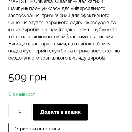
MAVI STEP Universal Cleaner — делікатний
основі
опитування
шампунь преміумкласу для універсального
покупців
застосування, призначений для ефективного
чищення взуття, верхнього одягу, аксесуарів та
інших виробів зі шкіри (гладкої, замші, нубуку) та
текстилю, включно з мембранними тканинами.
Виводить застарілі плями, що глибоко в’їлися,
подовжує термін служби та сприяє збереженню
бездоганного зовнішнього вигляду виробів.
509
грн
Є в наявності
Шампунь
Додати в кошик
для
взуття
MAVI
Отримати оптові ціни