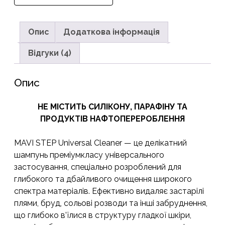
STEP
Universal
Cleaner,
Опис
Додаткова інформація
100
Відгуки (4)
мл
кількість
Опис
НЕ МІСТИТЬ СИЛІКОНУ, ПАРАФІНУ ТА
ПРОДУКТІВ НАФТОПЕРЕРОБЛЕННЯ
MAVI STEP Universal Cleaner — це делікатний
шампунь преміумкласу універсального
застосування, спеціально розроблений для
глибокого та дбайливого очищення широкого
спектра матеріалів. Ефективно видаляє застарілі
плями, бруд, сольові розводи та інші забруднення,
що глибоко в’їлися в структуру гладкої шкіри,