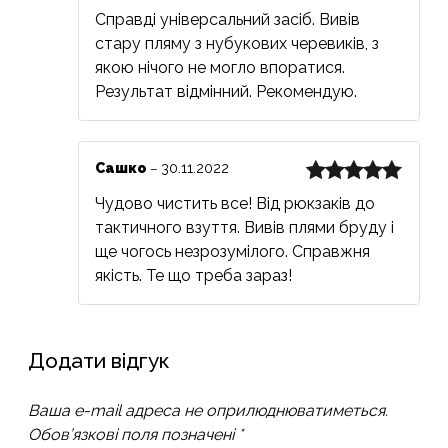
5
з 5
Справді універсальний засіб. Вивів
стару пляму з нубукових черевиків, з
якою нічого не могло впоратися.
Результат відмінний. Рекомендую.
Сашко
30.11.2022
–
Оцінено в
Чудово чистить все! Від рюкзаків до
5
з 5
тактичного взуття. Вивів плями бруду і
ще чогось незрозумілого. Справжня
якість. Те що треба зараз!
Додати відгук
Ваша e-mail адреса не оприлюднюватиметься.
Обов’язкові поля позначені
*