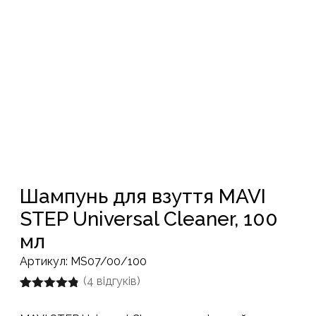
Шампунь для взуття MAVI
STEP Universal Cleaner, 100
мл
Артикул:
MS07/00/100
(
4
відгуків)
Рейтинг
4
4.75
з 5 на