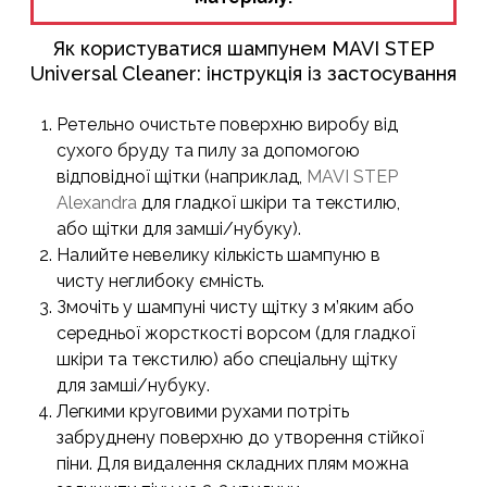
Як користуватися шампунем MAVI STEP
Universal Cleaner: інструкція із застосування
Ретельно очистьте поверхню виробу від
сухого бруду та пилу за допомогою
відповідної щітки (наприклад,
MAVI STEP
Alexandra
для гладкої шкіри та текстилю,
або щітки для замші/нубуку).
Налийте невелику кількість шампуню в
чисту неглибоку ємність.
Змочіть у шампуні чисту щітку з м’яким або
середньої жорсткості ворсом (для гладкої
шкіри та текстилю) або спеціальну щітку
для замші/нубуку.
Легкими круговими рухами потріть
забруднену поверхню до утворення стійкої
піни. Для видалення складних плям можна