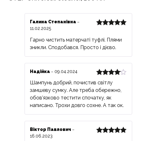
Галина Степанівна
–
11.02.2025
Оцінено в
5
з 5
Гарно чистить матерчаті туфлі. Плями
зникли. Сподобався. Просто і дієво.
Надійка
09.04.2024
–
Оцінено
Шампунь добрий, почистив світлу
в
4
з 5
замшеву сумку. Але треба обережно,
обов’язково тестити спочатку, як
написано. Трохи довго сохне. А так ок.
Віктор Павлович
–
16.06.2023
Оцінено в