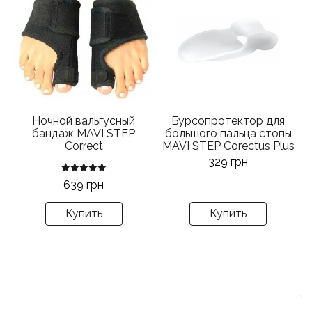
имеет
несколько
вариаций.
Опции
можно
выбрать
на
Ночной вальгусный
Бурсопротектор для
странице
бандаж MAVI STEP
большого пальца стопы
товара.
Correct
MAVI STEP Corectus Plus
329
грн
Оценка
639
грн
5.00
из 5
Купить
Купить