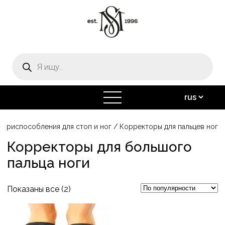
Поиск
товаров
открыть
меню
 приспособления для стоп и ног
/
Корректоры для пальцев ног
Корректоры для большого
пальца ноги
Сортировка:
Показаны все (2)
по
Этот
популярности
товар