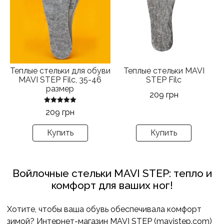
несколько
вариаций.
Опции
можно
выбрать
на
Теплые стельки для обуви
Теплые стельки MAVI
странице
MAVI STEP Filc, 35-46
STEP Filc
товара.
размер
209
грн
Оценка
209
грн
5.00
из 5
Купить
Купить
Войлочные стельки MAVI STEP: тепло и
комфорт для ваших ног!
Хотите, чтобы ваша обувь обеспечивала комфорт
зимой? Интернет-магазин MAVI STEP (mavistep.com)