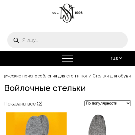
Поиск
товаров
открыть
меню
едические приспособления для стоп и ног
/
Стельки для обуви
Войлочные стельки
Сортировка:
Показаны все (2)
по
Этот
популярности
товар
имеет