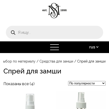
Поиск
товаров
открыть
меню
/
Выбор по материалу
/
Средства для замши
/ Спрей для замши
Спрей для замши
Сортировка:
Показаны все (4)
по
Этот
Этот
популярности
товар
товар
имеет
имеет