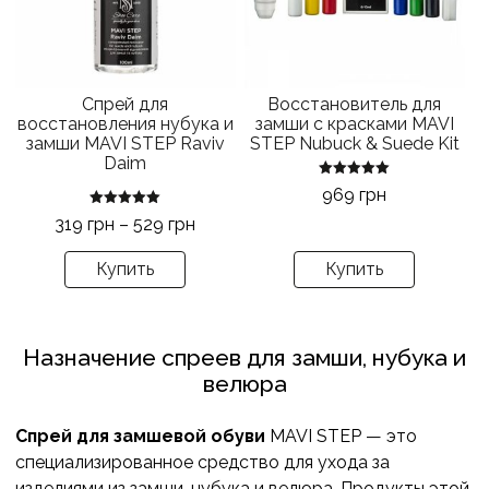
Опции
можно
выбрать
на
Спрей для
Восстановитель для
странице
восстановления нубука и
замши с красками MAVI
товара.
замши MAVI STEP Raviv
STEP Nubuck & Suede Kit
Daim
Оценка
969
грн
5.00
из 5
Оценка
Диапазон
319
грн
–
529
грн
5.00
из 5
цен:
Купить
Купить
319 грн
–
529 грн
Назначение спреев для замши, нубука и
велюра
Спрей для замшевой обуви
MAVI STEP — это
специализированное средство для ухода за
изделиями из замши, нубука и велюра. Продукты этой