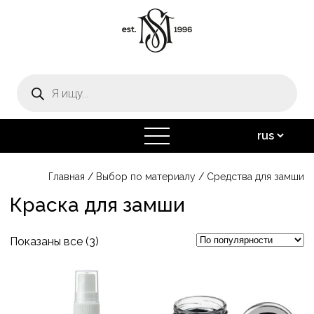
Поиск
товаров
открыть
меню
Главная
/
Выбор по материалу
/
Средства для замши
Краска для замши
Сортировка:
Показаны все (3)
по
Этот
Этот
популярности
товар
товар
имеет
имеет