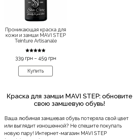
Опции
можно
выбрать
на
Проникающая краска для
странице
кожи и замши MAVI STEP
товара.
Teinture Artisanale
Оценка
Диапазон
339
грн
–
459
грн
5.00
из 5
цен:
Купить
339 грн
–
459 грн
Краска для замши MAVI STEP: обновите
свою замшевую обувь!
Ваша любимая замшевая обувь потеряла свой цвет
или выглядит изношенной? Не спешите покупать
новую пару! Интернет-магазин MAVI STEP