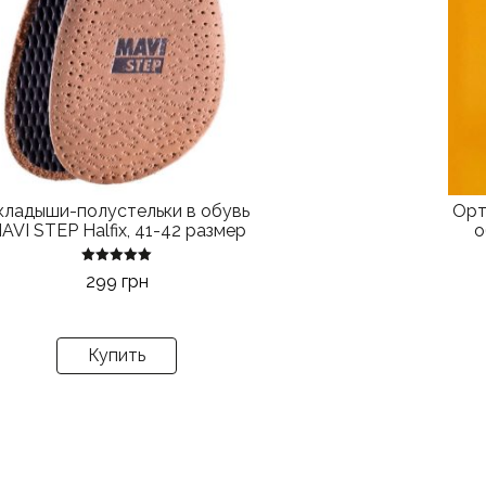
вари
Опц
мож
выб
на
стр
това
кладыши-полустельки в обувь
Орт
AVI STEP Halfix, 41-42 размер
о
Оценка
299
грн
5.00
из 5
Купить