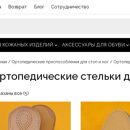
а
Возврат
Блог
Сотрудничество
Я КОЖАНЫХ ИЗДЕЛИЙ
АКСЕССУАРЫ ДЛЯ ОБУВИ
открыть меню
о
вная
/
Ортопедические приспособления для стоп и ног
/
Ортопед
ртопедические стельки д
Сортировка:
азаны все (5)
по
от
Этот
популярности
ар
товар
ет
имеет
колько
несколько