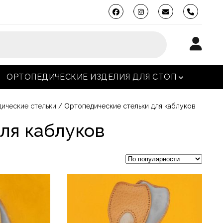
phone
ОРТОПЕДИЧЕСКИЕ ИЗДЕЛИЯ ДЛЯ СТОП
ткрыть меню
открыть мен
ические стельки
/ Ортопедические стельки для каблуков
ля каблуков
Этот
товар
имеет
несколько