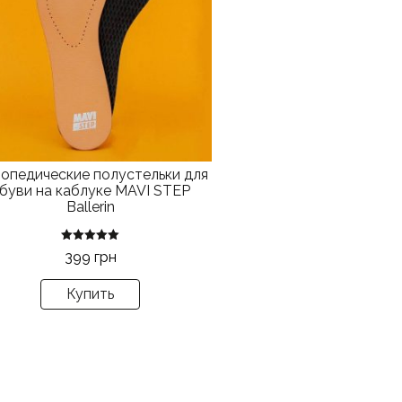
аций.
ии
но
рать
анице
ра.
опедические полустельки для
буви на каблуке MAVI STEP
Ballerin
Оценка
399
грн
5.00
из 5
Купить