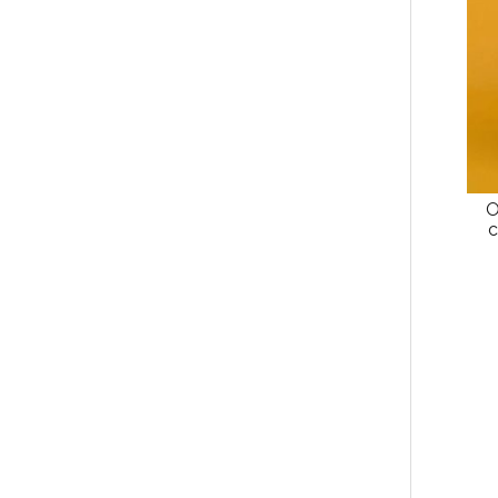
вар
Оп
мо
выб
на
стр
тов
О
с