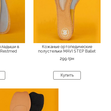
вариаций.
Опции
можно
выбрать
на
странице
товара.
кладыши в
Кожаные ортопедические
 Restmed
полустельки MAVI STEP Ballet
299
грн
Купить
т
ар
ет
олько