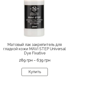
вариаций.
Опции
можно
выбрать
на
странице
товара.
Матовый лак закрепитель для
гладкой кожи MAVI STEP Universal
Dye Fixative
Диапазон
289
грн
–
639
грн
цен:
289 грн
Купить
–
639 грн