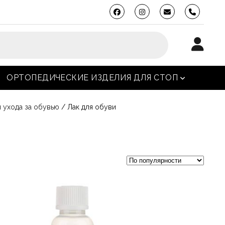
phone
ОРТОПЕДИЧЕСКИЕ ИЗДЕЛИЯ ДЛЯ СТОП
ткрыть меню
открыть мен
 ухода за обувью
/ Лак для обуви
Этот
товар
имеет
несколько