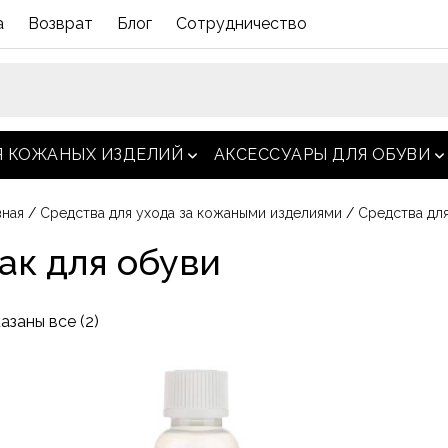
а
Возврат
Блог
Сотрудничество
Я КОЖАНЫХ ИЗДЕЛИЙ
АКСЕССУАРЫ ДЛЯ ОБУВИ
открыть меню
о
вная
/
Средства для ухода за кожаными изделиями
/
Средства для
ак для обуви
Сортировка:
азаны все (2)
по
Этот
популярности
товар
имеет
несколько