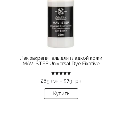
вариаций.
Опции
можно
выбрать
на
странице
товара.
Лак закрепитель для гладкой кожи
MAVI STEP Universal Dye Fixative
Оценка
Диапазон
269
грн
–
579
грн
5.00
из 5
цен:
Купить
269 грн
–
579 грн