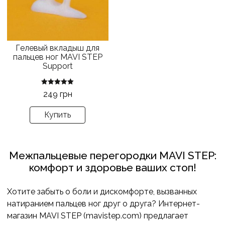
Опции
можно
выбрать
на
Гелевый вкладыш для
странице
пальцев ног MAVI STEP
товара.
Support
Оценка
249
грн
5.00
из 5
Купить
Межпальцевые перегородки MAVI STEP:
комфорт и здоровье ваших стоп!
Хотите забыть о боли и дискомфорте, вызванных
натиранием пальцев ног друг о друга? Интернет-
магазин MAVI STEP (mavistep.com) предлагает