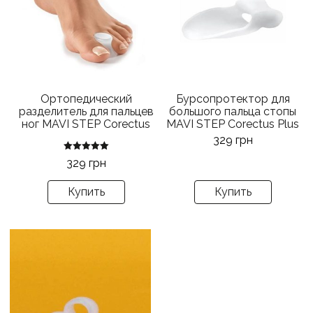
несколько
вариаций.
Опции
можно
выбрать
на
Ортопедический
Бурсопротектор для
странице
разделитель для пальцев
большого пальца стопы
товара.
ног MAVI STEP Corectus
MAVI STEP Corectus Plus
329
грн
Оценка
329
грн
5.00
из 5
Купить
Купить
Этот
товар
имеет
несколько
вариаций.