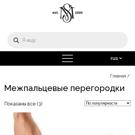
Поиск
товаров
открыть
меню
Главная
/
Межпальцевые перегородки
Сортировка:
Показаны все (3)
по
Этот
популярности
товар
имеет